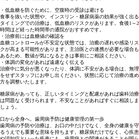
・低血糖を防ぐために、空腹時の受診は避ける
食事を抜いた状態や、インスリン・糖尿病薬の効果が強く出る
タイミングでの治療は、低血糖のリスクがあります。食後1～2
時間ほど経った時間帯の通院がおすすめです。
・治療前には血糖値の確認を
血糖コントロールが不安定な状態では、治癒の遅れや感染リス
クが高まる可能性があります。主治医との連携が必要な場合も
あるため、数値が気になるときは事前にご相談ください。
・体調の変化があれば遠慮なく伝える
治療中に気分が悪くなったり、体調に不安がある場合は、無理
をせずスタッフにお申し出ください。状態に応じて治療の進め
方を調整いたします。
糖尿病があっても、正しいタイミングと配慮があれば歯科治療
は問題なく受けられます。不安なことがあればすぐに相談しま
しょう。
口から全身へ。歯周病予防は健康管理の第一歩
歯周病の予防や治療は、お口の中だけでなく、全身の健康を守
るうえでも重要な意味を持ちます。糖尿病だけでなく、心疾患
や認知症といった疾患にも、歯周病との関連があることが明ら