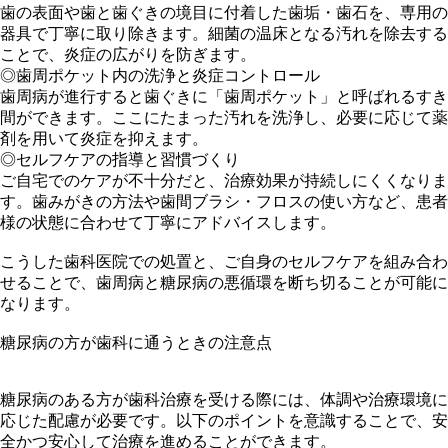
歯の表面や歯と歯ぐきの境目に付着した歯垢・歯石を、専用の
器具で丁寧に取り除きます。細菌の温床となる汚れを除去する
ことで、炎症の広がりを防ぎます。
◎歯周ポケット内の洗浄と炎症コントロール
歯周病が進行すると歯ぐきに「歯周ポケット」と呼ばれるすき
間ができます。ここにたまった汚れを洗浄し、必要に応じて薬
剤を用いて炎症を抑えます。
◎セルフケアの指導と習慣づくり
ご自宅でのケアが不十分だと、治療効果が持続しにくくなりま
す。歯みがきの方法や歯間ブラシ・フロスの使い方など、患者
様の状態に合わせて丁寧にアドバイスします。
こうした歯科医院での処置と、ご自身のセルフケアを組み合わ
せることで、歯周病と糖尿病の悪循環を断ち切ることが可能に
なります。
糖尿病の方が歯科に通うときの注意点
糖尿病のある方が歯科治療を受ける際には、体調や治療環境に
応じた配慮が必要です。以下のポイントを意識することで、安
全かつ安心して治療を進めることができます。