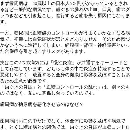
まず歯周病は、40歳以上の日本人の8割がかかっているとされ
るほど一般的な病気です。歯ぐきの腫れや出血、口臭、歯のグ
ラつきなどを引き起こし、進行すると歯を失う原因にもなりま
す。
一方、糖尿病は血糖値のコントロールがうまくいかなくなる病
気で、初期には自覚症状がほとんどありません。そのため気づ
かないうちに進行してしまい、網膜症・腎症・神経障害といっ
た合併症を引き起こすリスクがあります。
実はこの2つの病気には「慢性炎症」が共通するキーワードと
して存在しています。どちらも体の中で炎症が持続することで
悪化しやすく、放置すると全身の健康に影響を及ぼすこともあ
るため注意が必要です。
「歯ぐきの炎症」と「血糖コントロールの乱れ」は、別々のも
のではなく、互いに関係し合っているのです。
歯周病が糖尿病を悪化させるのはなぜ？
歯周病はお口の中だけでなく、体全体に影響を及ぼす病気で
す。とくに糖尿病との関係では、歯ぐきの炎症が血糖コントロ