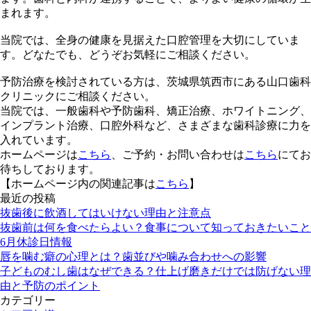
まれます。
当院では、全身の健康を見据えた口腔管理を大切にしていま
す。どなたでも、どうぞお気軽にご相談ください。
予防治療を検討されている方は、茨城県筑西市にある山口歯科
クリニックにご相談ください。
当院では、一般歯科や予防歯科、矯正治療、ホワイトニング、
インプラント治療、口腔外科など、さまざまな歯科診療に力を
入れています。
ホームページは
こちら
、ご予約・お問い合わせは
こちら
にてお
待ちしております。
【ホームページ内の関連記事は
こちら
】
最近の投稿
抜歯後に飲酒してはいけない理由と注意点
抜歯前は何を食べたらよい？食事について知っておきたいこと
6月休診日情報
唇を噛む癖の心理とは？歯並びや噛み合わせへの影響
子どものむし歯はなぜできる？仕上げ磨きだけでは防げない理
由と予防のポイント
カテゴリー