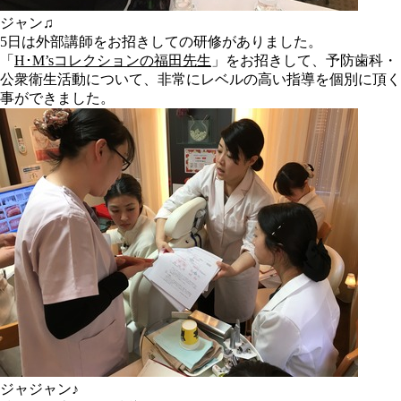
ジャン♫
5日は外部講師をお招きしての研修がありました。
「
H･M’sコレクションの福田先生
」をお招きして、
予防歯科・
公衆衛生活動について、非常にレベルの高い指導を個別に頂く
事ができました
。
ジャジャン♪