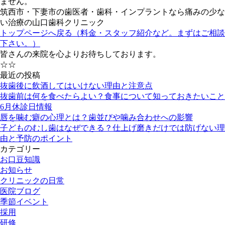
ません。
筑西市・下妻市の歯医者・歯科・インプラントなら痛みの少な
い治療の山口歯科クリニック
トップページへ戻る（料金・スタッフ紹介など。まずはご相談
下さい。）
皆さんの来院を心よりお待ちしております。
☆☆
最近の投稿
抜歯後に飲酒してはいけない理由と注意点
抜歯前は何を食べたらよい？食事について知っておきたいこと
6月休診日情報
唇を噛む癖の心理とは？歯並びや噛み合わせへの影響
子どものむし歯はなぜできる？仕上げ磨きだけでは防げない理
由と予防のポイント
カテゴリー
お口豆知識
お知らせ
クリニックの日常
医院ブログ
季節イベント
採用
研修