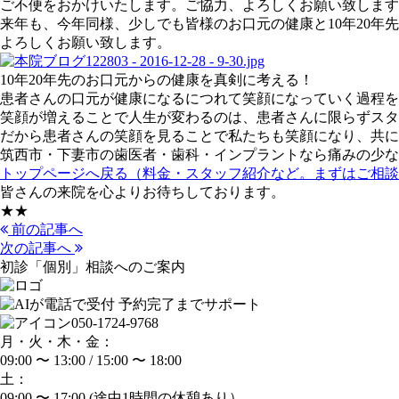
ご不便をおかけいたします。ご協力、よろしくお願い致します
来年も、今年同様、少しでも皆様のお口元の健康と10年20
よろしくお願い致します。
10年20年先のお口元からの健康を真剣に考える！
患者さんの口元が健康になるにつれて笑顔になっていく過程を
笑顔が増えることで人生が変わるのは、患者さんに限らずスタ
だから患者さんの笑顔を見ることで私たちも笑顔になり、共に
筑西市・下妻市の歯医者・歯科・インプラントなら痛みの少な
トップページへ戻る（料金・スタッフ紹介など。まずはご相談
皆さんの来院を心よりお待ちしております。
★★
前の記事へ
次の記事へ
初診「個別」相談へのご案内
050-1724-9768
月・火・木・金：
09:00 〜 13:00 / 15:00 〜 18:00
土：
09:00 〜 17:00 (途中1時間の休憩あり）