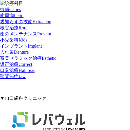
虫歯
Caries
歯周病
Perio
親知らずの抜歯
Extraction
根管治療
Root
歯のメンテナンス
Prevent
小児歯科
Kids
インプラント
Implant
入れ歯
Denture
審美セラミック治療
Esthetic
矯正治療
Correct
口臭治療
Halitosis
顎関節症
Jaw
▼山口歯科クリニック