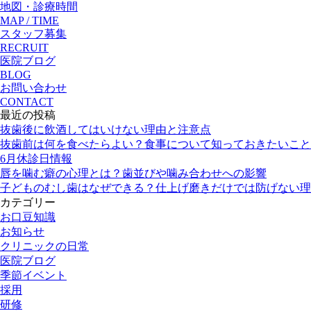
地図・診療時間
MAP / TIME
スタッフ募集
RECRUIT
医院ブログ
BLOG
お問い合わせ
CONTACT
最近の投稿
抜歯後に飲酒してはいけない理由と注意点
抜歯前は何を食べたらよい？食事について知っておきたいこと
6月休診日情報
唇を噛む癖の心理とは？歯並びや噛み合わせへの影響
子どものむし歯はなぜできる？仕上げ磨きだけでは防げない理
カテゴリー
お口豆知識
お知らせ
クリニックの日常
医院ブログ
季節イベント
採用
研修