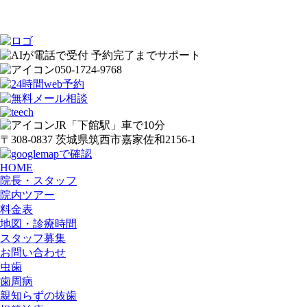
050-1724-9768
JR「下館駅」車で10分
〒308-0837 茨城県筑西市嘉家佐和2156-1
HOME
院長・スタッフ
院内ツアー
料金表
地図・診療時間
スタッフ募集
お問い合わせ
虫歯
歯周病
親知らずの抜歯