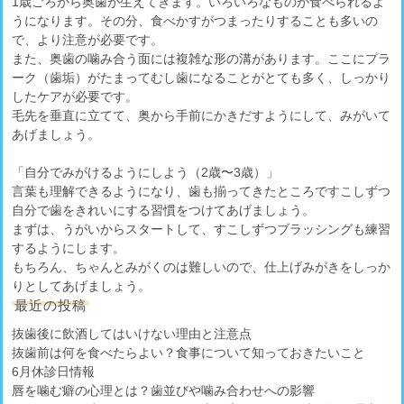
1歳ごろから奥歯が生えてきます。いろいろなものが食べられるよ
うになります。その分、食べかすがつまったりすることも多いの
で、より注意が必要です。
また、奥歯の噛み合う面には複雑な形の溝があります。ここにプラ
ーク（歯垢）がたまってむし歯になることがとても多く、しっかり
したケアが必要です。
毛先を垂直に立てて、奥から手前にかきだすようにして、みがいて
あげましょう。
「自分でみがけるようにしよう（2歳〜3歳）」
言葉も理解できるようになり、歯も揃ってきたところですこしずつ
自分で歯をきれいにする習慣をつけてあげましょう。
まずは、うがいからスタートして、すこしずつブラッシングも練習
するようにします。
もちろん、ちゃんとみがくのは難しいので、仕上げみがきをしっか
りとしてあげましょう。
最近の投稿
抜歯後に飲酒してはいけない理由と注意点
抜歯前は何を食べたらよい？食事について知っておきたいこと
6月休診日情報
唇を噛む癖の心理とは？歯並びや噛み合わせへの影響