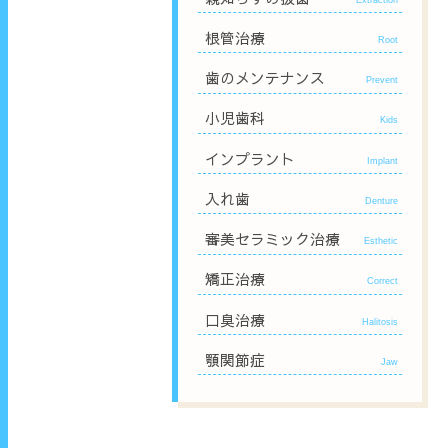
根管治療
Root
歯のメンテナンス
Prevent
小児歯科
Kids
インプラント
Implant
入れ歯
Denture
審美セラミック治療
Esthetic
矯正治療
Correct
口臭治療
Halitosis
顎関節症
Jaw