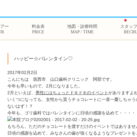
ツアー
料金表
地図・診療時間
スタッ
UR
PRICE
MAP / TIME
RECRU
ハッピー☆バレンタイン♡
2017年02月2日
こんにちは
筑西市 山口歯科クリニック
阿部です。
今年も早いもので、2月になりました。
2月といえば、
男性にはちょっとドキドキのイベント
がありますよ
いくつになっても、女性から貰うチョコレートに一喜一憂しちゃう
ないはず！？
今年も、ゴリ歯科ではバレンタインに日頃の感謝を込めて・・・・
もちろん、
ただのチョコレートを渡すだけのイベントではありませ
日頃の感謝を込めて、みなさんの歯が強くなるようなプレゼントを