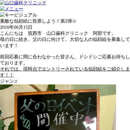
素敵な似顔絵に投票しよう！第2弾☆
2016年06月15日
こんにちは
筑西市 山口歯科クリニック
阿部です。
母の日に続き、
父の日に向けて、大切な人の似顔絵を募集して
います！
前回応募に間に合わなかった皆さん、
ドシドシご応募お待ちし
ております
。
それでは、現時点でエントリーされている似顔絵をご紹介しま
す！！
ジャン♫