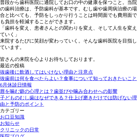
普段から歯科医院に通院してお口の中の健康を保つこと。当院
の歯科治療は、予防歯科が基本です。むし歯や歯周病治療の場
合と比べても、予防をしっかり行うことは時間面でも費用面で
も負担を軽減することができます。
「歯科を変え、患者さんとの関わりを変え、そして人生を変え
ていく」
来院するたびに笑顔が変わっていく。そんな歯科医院を目指し
ています。
皆さんの来院を心よりお待ちしております。
最近の投稿
抜歯後に飲酒してはいけない理由と注意点
抜歯前は何を食べたらよい？食事について知っておきたいこと
6月休診日情報
唇を噛む癖の心理とは？歯並びや噛み合わせへの影響
子どものむし歯はなぜできる？仕上げ磨きだけでは防げない理
由と予防のポイント
カテゴリー
お口豆知識
お知らせ
クリニックの日常
医院ブログ