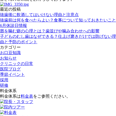
最近の投稿
抜歯後に飲酒してはいけない理由と注意点
抜歯前は何を食べたらよい？食事について知っておきたいこと
6月休診日情報
唇を噛む癖の心理とは？歯並びや噛み合わせへの影響
子どものむし歯はなぜできる？仕上げ磨きだけでは防げない理
由と予防のポイント
カテゴリー
お口豆知識
お知らせ
クリニックの日常
医院ブログ
季節イベント
採用
研修
料金体系
料金体系は
料金表
をご参照ください。