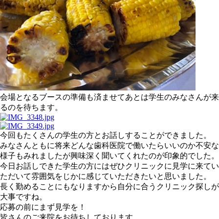
会場となるブースの準備も済ませてあとは学生のみなさんが来
るのを待ちます。
今回もたくさんの学生の方とお話しすることができました。
みなさんともに将来どんな歯科医院で働いたらいいのか不安な
様子もみれましたが興味深く聞いてくれたのが印象的でした。
今日お話しできた学生の方にはぜひクリニックに見学に来てい
ただいて雰囲気をじかに感じていただきたいと思いました。
長く勤めることにもなりますから自分に合うクリニック探しが
大事ですね。
応募の前にまず見学を！
皆さんのご来院をお待ちしております。