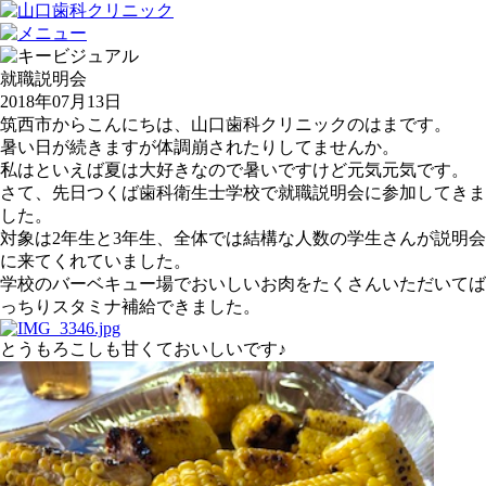
就職説明会
2018年07月13日
筑西市からこんにちは、山口歯科クリニックのはまです。
暑い日が続きますが体調崩されたりしてませんか。
私はといえば夏は大好きなので暑いですけど元気元気です。
さて、先日つくば歯科衛生士学校で就職説明会に参加してきま
した。
対象は2年生と3年生、全体では結構な人数の学生さんが説明会
に来てくれていました。
学校のバーベキュー場でおいしいお肉をたくさんいただいてば
っちりスタミナ補給できました。
とうもろこしも甘くておいしいです♪