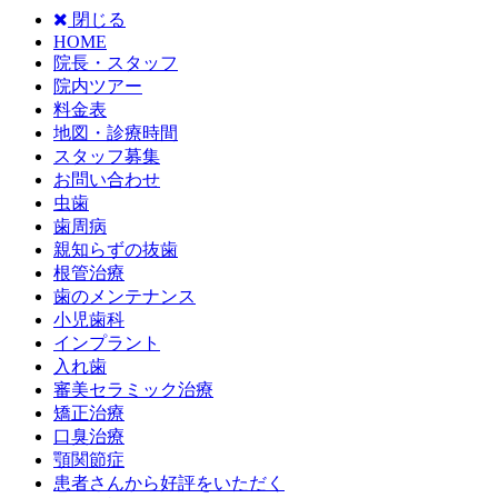
閉じる
HOME
院長・スタッフ
院内ツアー
料金表
地図・診療時間
スタッフ募集
お問い合わせ
虫歯
歯周病
親知らずの抜歯
根管治療
歯のメンテナンス
小児歯科
インプラント
入れ歯
審美セラミック治療
矯正治療
口臭治療
顎関節症
患者さんから好評をいただく