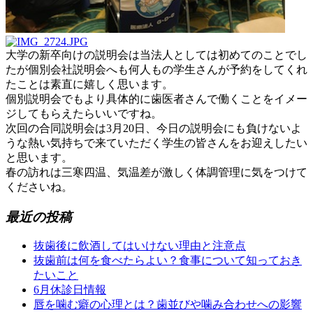
大学の新卒向けの説明会は当法人としては初めてのことでし
たが個別会社説明会へも何人もの学生さんが予約をしてくれ
たことは素直に嬉しく思います。
個別説明会でもより具体的に歯医者さんで働くことをイメー
ジしてもらえたらいいですね。
次回の合同説明会は3月20日、今日の説明会にも負けないよ
うな熱い気持ちで来ていただく学生の皆さんをお迎えしたい
と思います。
春の訪れは三寒四温、気温差が激しく体調管理に気をつけて
くださいね。
最近の投稿
抜歯後に飲酒してはいけない理由と注意点
抜歯前は何を食べたらよい？食事について知っておき
たいこと
6月休診日情報
唇を噛む癖の心理とは？歯並びや噛み合わせへの影響