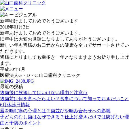
新年明けましておめでとうございます
2018年01月3日
新年あけましておめでとうございます。
旧年中は大変お世話になりましてありがとうございます。
新しい年も皆様のお口元からの健康を全力でサポートさせてい
ただきます。
皆様にとりましても幸多き一年となりますようお祈り申し上げ
ます。
平成30年1月
医療法人G・D・C 山口歯科クリニック
最近の投稿
抜歯後に飲酒してはいけない理由と注意点
抜歯前は何を食べたらよい？食事について知っておきたいこと
6月休診日情報
唇を噛む癖の心理とは？歯並びや噛み合わせへの影響
子どものむし歯はなぜできる？仕上げ磨きだけでは防げない理
由と予防のポイント
カテゴリー