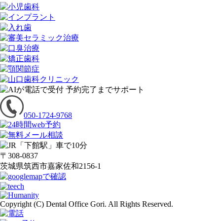
050-1724-9768
〒308-0837
茨城県筑西市嘉家佐和2156-1
Copyright (C) Dental Office Gori. All Rights Reserved.